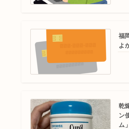
福
よ
乾
ン
ム