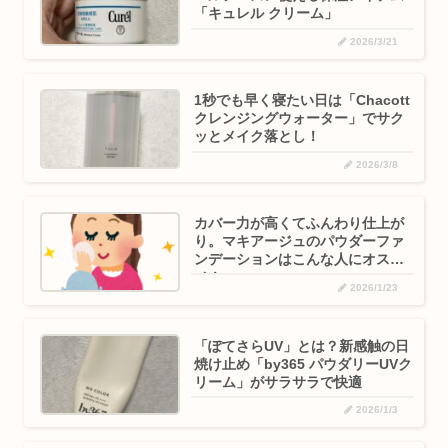
「キュレル クリーム」
2026/3/21
1秒でも早く寝たい日は「Chacott
クレンジングウォーター」でサク
ッとメイク落とし！
2026/3/8
カバー力が高くてふんわり仕上が
り。マキアージュのパウダーファ
ンデーションはこんな人にオスス
メ！
2026/1/23
「ぽてさらUV」とは？新感触の日
焼け止め「by365 パウダリーUVク
リーム」がサラサラで快適
2026/1/3