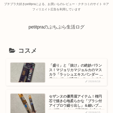
プチプラ大好きpetitpraによる、お買いものレビュー・クチコミのサイト ※ア
フィリエイト広告を利用しています
petitpraのぷちぷら生活ログ
コスメ
「盛り」と「抜け」の絶妙バラン
ス！マジョリカマジョルカのマス
カラ「ラッシュエキスパンダー 孔
雀ロング」が繊細セパレートで大
2026/6/18
正解！
セザンヌの優秀眉アイテム！楕円
芯で描き心地柔らかな「ブラシ付
アイブロウ繰り出し」＆細いブラ
シで狙いやすい「極細アイブロウ
2026/6/15