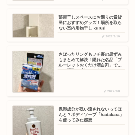
部屋干しスペースにお困りの賃貸
民におすすめグッズ！場所を取ら
ない室内用物干し kururi
2022/3/10
さぼったリングもフチ裏の黒ずみ
もまとめて解決！隠れた名品「ブ
ルーレットおくだけ漂白剤」でト
イレ掃除を時短しよう
2022/3/8
保湿成分が洗い流されないってほ
んと？ボディソープ「hadakara」
を使ってみた感想