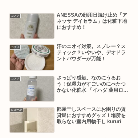
ANESSAの顔用日焼け止め「ア
コスメ
ネッサ デイセラム」は化粧下地
におすすめ！
汗のニオイ対策。スプレー？ス
コスメ
ティック？いやいや、デオドラ
ントパウダーが万能！
さっぱり感触、なのにうるお
コスメ
う！保湿力がすごいのにべたつ
かない化粧水 「イハダ 薬用ロー
ション とてもしっとり」
部屋干しスペースにお困りの賃
洗濯用品
貸民におすすめグッズ！場所を
取らない室内用物干し kururi