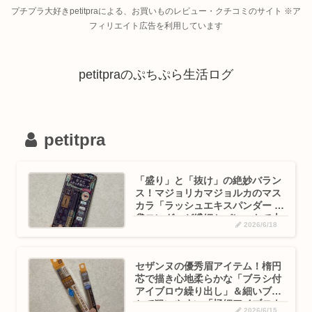
プチプラ大好きpetitpraによる、お買いものレビュー・クチコミのサイト ※ア
フィリエイト広告を利用しています
petitpraのぷちぷら生活ログ
petitpra
「盛り」と「抜け」の絶妙バラン
ス！マジョリカマジョルカのマス
カラ「ラッシュエキスパンダー 孔
雀ロング」が繊細セパレートで大
2026/6/18
正解！
セザンヌの優秀眉アイテム！楕円
芯で描き心地柔らかな「ブラシ付
アイブロウ繰り出し」＆細いブラ
シで狙いやすい「極細アイブロウ
2026/6/15