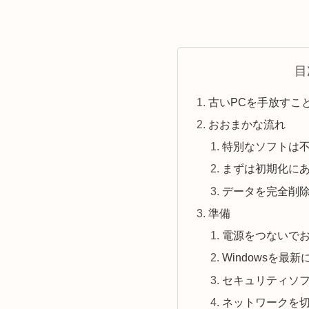
目
古いPCを手放すこ
おおまかな流れ
特別なソフトは
まずは初期化に
データを完全削
準備
電源をつないで
Windowsを最
セキュリティソ
ネットワークを