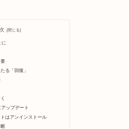
次
とに
不要
あたる「回復」
除
おく
新にアップデート
フトはアンインストール
切断