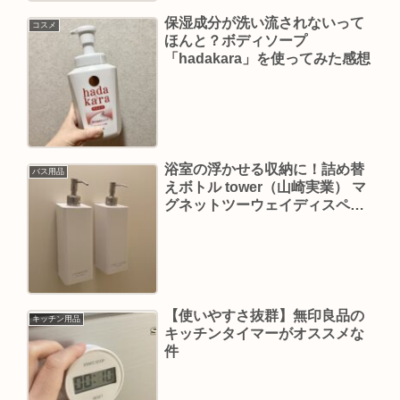
保湿成分が洗い流されないって
コスメ
ほんと？ボディソープ
「hadakara」を使ってみた感想
浴室の浮かせる収納に！詰め替
バス用品
えボトル tower（山崎実業） マ
グネットツーウェイディスペン
サー
【使いやすさ抜群】無印良品の
キッチン用品
キッチンタイマーがオススメな
件